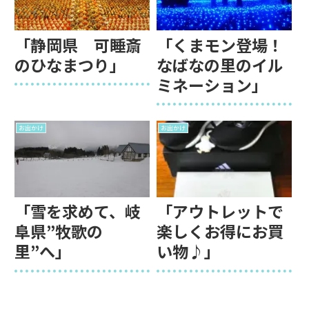
「静岡県 可睡斎
「くまモン登場！
のひなまつり」
なばなの里のイル
ミネーション」
お出かけ
お出かけ
「雪を求めて、岐
「アウトレットで
阜県”牧歌の
楽しくお得にお買
里”へ」
い物♪」