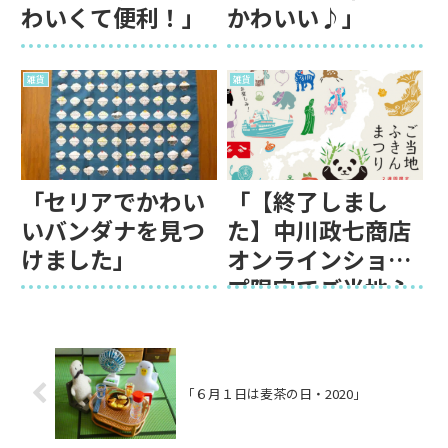
わいくて便利！」
かわいい♪」
雑貨
雑貨
「セリアでかわい
「【終了しまし
いバンダナを見つ
た】中川政七商店
けました」
オンラインショッ
プ限定でご当地ふ
きんまつりを開催
中！」
「６月１日は麦茶の日・2020」