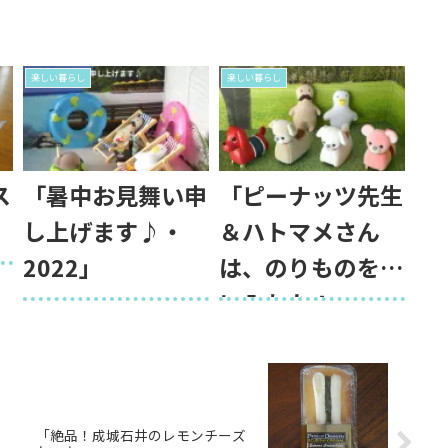
楽しい暮らし
楽しい暮らし
ス
「暑中お見舞い申
「ピーナッツ先生
」
し上げます♪・
＆ハトマメさん
2022」
は、のりものを手
に入れた！」
「絶品！成城石井のレモンチーズ