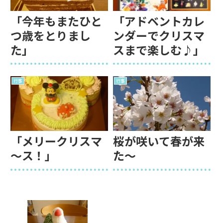
「今年もまたひと
「アドベントカレ
つ歳をとりまし
ンダーでクリスマ
た」
スまで楽しむ♪」
行事
行事
「メリークリスマ
桜が咲いて春が来
～ス！」
た～