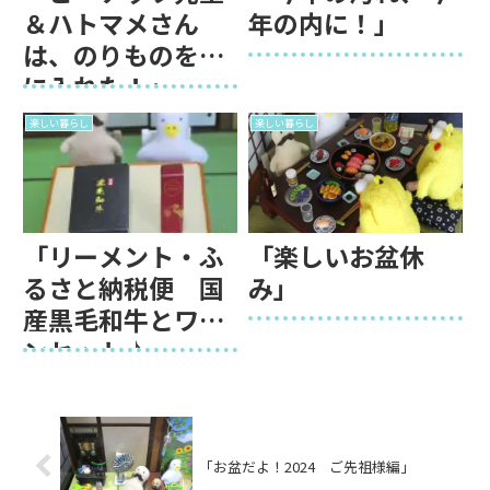
＆ハトマメさん
年の内に！」
は、のりものを手
に入れた！」
楽しい暮らし
楽しい暮らし
「リーメント・ふ
「楽しいお盆休
るさと納税便 国
み」
産黒毛和牛とワイ
ンセット♪」
「お盆だよ！2024 ご先祖様編」